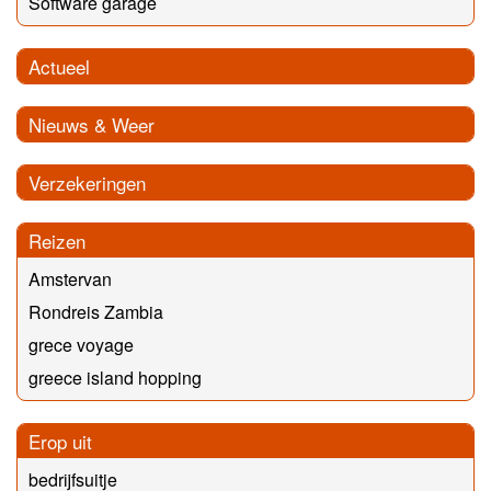
Software garage
Actueel
Nieuws & Weer
Verzekeringen
Reizen
Amstervan
Rondreis Zambia
grece voyage
greece island hopping
Erop uit
bedrijfsuitje